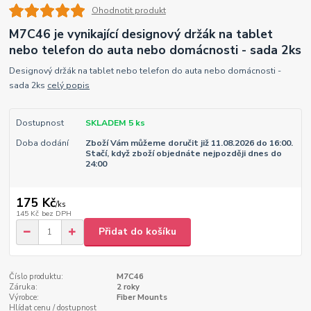
Ohodnotit produkt
M7C46 je vynikající designový držák na tablet
nebo telefon do auta nebo domácnosti - sada 2ks
Designový držák na tablet nebo telefon do auta nebo domácnosti -
sada 2ks
celý popis
Dostupnost
SKLADEM 5 ks
Doba dodání
Zboží Vám můžeme doručit již 11.08.2026 do 16:00.
Stačí, když zboží objednáte nejpozději dnes do
24:00
175 Kč
/
ks
145 Kč
bez DPH
Přidat do košíku
Číslo produktu:
M7C46
Záruka:
2 roky
Výrobce:
Fiber Mounts
Hlídat cenu / dostupnost