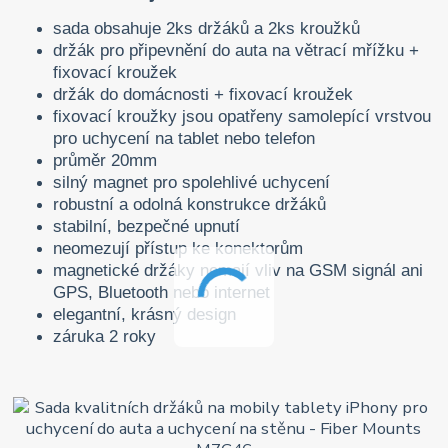
sada obsahuje 2ks držáků a 2ks kroužků
držák pro připevnění do auta na větrací mřížku +
fixovací kroužek
držák do domácnosti + fixovací kroužek
fixovací kroužky jsou opatřeny samolepící vrstvou
pro uchycení na tablet nebo telefon
průměr 20mm
silný magnet pro spolehlivé uchycení
robustní a odolná konstrukce držáků
stabilní, bezpečné upnutí
neomezují přístup ke konektorům
magnetické držáky nemají vliv na GSM signál ani
GPS, Bluetooth nebo internet
elegantní, krásný design
záruka 2 roky