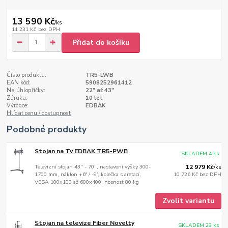
13 590 Kč
/
ks
11 231 Kč
bez DPH
Přidat do košíku
Číslo produktu:
TR5-LWB
EAN kód:
5908252961412
Na úhlopříčky:
22" až 43"
Záruka:
10 let
Výrobce:
EDBAK
Hlídat cenu / dostupnost
Podobné produkty
Stojan na Tv EDBAK TR5-PWB
SKLADEM 4 ks
Televizní stojan 43" - 70", nastavení výšky 300-
12 979 Kč
/
ks
1700 mm, náklon +6° / -9°, kolečka s aretací,
10 726 Kč
bez DPH
VESA 100x100 až 600x400, nosnost 80 kg
Zvolit variantu
Stojan na televize Fiber Novelty
SKLADEM 23 ks