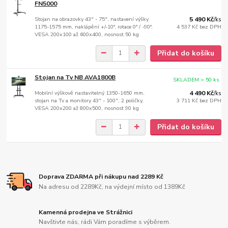
FN5000
Stojan na obrazovky 43" - 75", nastavení výšky
5 490 Kč
/
ks
1175-1575 mm, naklápění +/-10°, rotace 0° / -90°,
4 537 Kč
bez DPH
VESA 200x100 až 600x400, nosnost 50 kg
Přidat do košíku
Stojan na Tv NB AVA1800B
SKLADEM > 50 ks
Mobilní výškově nastavitelný 1350-1650 mm,
4 490 Kč
/
ks
stojan na Tv a monitory 43" - 100", 2 poličky,
3 711 Kč
bez DPH
VESA 200x200 až 800x500, nosnost 90 kg
Přidat do košíku
Doprava ZDARMA při nákupu nad 2289 Kč
Na adresu od 2289Kč, na výdejní místo od 1389Kč
Kamenná prodejna ve Strážnici
Navštivte nás, rádi Vám poradíme s výběrem.