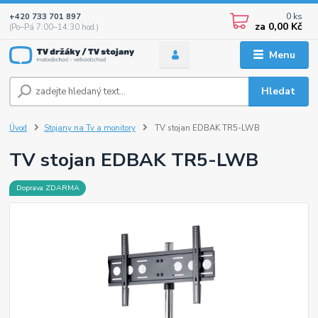
0
ks
+420 733 701 897
za
0,00 Kč
(Po–Pá 7:00–14:30 hod.)
Menu
Hledat
Úvod
Stojany na Tv a monitory
TV stojan EDBAK TR5-LWB
TV stojan EDBAK TR5-LWB
Doprava ZDARMA