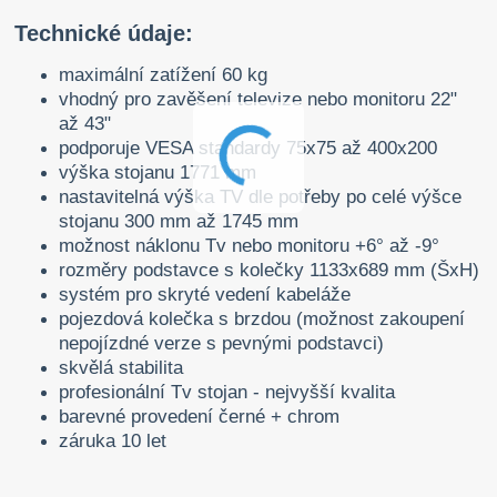
Technické údaje:
maximální zatížení 60 kg
vhodný pro zavěšení televize nebo monitoru 22"
až 43"
podporuje VESA standardy 75x75 až 400x200
výška stojanu 1771 mm
nastavitelná výška TV dle potřeby po celé výšce
stojanu 300 mm až 1745 mm
možnost náklonu Tv nebo monitoru +6° až -9°
rozměry podstavce s kolečky 1133x689 mm (ŠxH)
systém pro skryté vedení kabeláže
pojezdová kolečka s brzdou (možnost zakoupení
nepojízdné verze s pevnými podstavci)
skvělá stabilita
profesionální Tv stojan - nejvyšší kvalita
barevné provedení černé + chrom
záruka 10 let