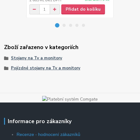
2 685 Kč
bez DPH
1 363 Kč
bez
Přidat do košíku
Zboží zařazeno v kategoriích
Stojany na Tv a monitory
Pojízdné stojany na Tv a monitory
Informace pro zákazníky
Recenze - hodnocení zákazníků