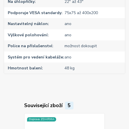
Na úhlopříčky
22" až 43"
Podporuje VESA standardy
75x75 až 400x200
Nastavitelný náklon
ano
Výškové polohování
ano
Police na příslušenství
možnost dokoupit
Systém pro vedení kabeláže
ano
Hmotnost balení
48 kg
Související zboží
5
Doprava ZDARMA