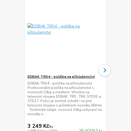
EDBAK TRS4 - polička na příslušenství
Horní přída
CH5
EDBAK TRS4 - polička na příslušenství
Profesionální polička na příslušenství s
Horní poličk
nosností 10kg a madlem. Vhodná na
EDBAK CH5 P
televizní stojany EDBAK, TR5 , TR6, STD01 a
stojanům a d
STD17. Polici je možné uchytit i na jiné
- horní polič
televizní stojany s průměrem nosníku 60mm.
úhlopříčkou 
Technické údaje: nosnost 10kg uchycení na
Rozměr: šíř
nosníky o ...
nastaviteln
10kg. Materiá
3 249 Kč
1 649 Kč
/
ks
SKLADEM 5 ks