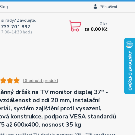
Blog
Přihlášení
 si rady? Zavolejte.
0
ks
 733 701 897
za
0,00 Kč
 7:00–14:30 hod.)
Ohodnotit produkt
ěnný držák na TV monitor displej 37" -
 vzdálenost od zdi 20 mm, instalační
riál, systém zajištění proti vysazení,
ová konstrukce, podpora VESA standardů
5 až 600x400, nosnost 35 kg