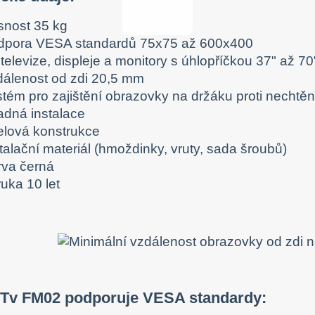
snost 35 kg
dpora VESA standardů 75x75 až 600x400
televize, displeje a monitory s úhlopříčkou 37" až 70
dálenost od zdi 20,5 mm
stém pro zajištění obrazovky na držáku proti necht
adná instalace
elová konstrukce
talační materiál (hmoždinky, vruty, sada šroubů)
rva černá
uka 10 let
 Tv FM02 podporuje VESA standardy: