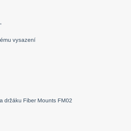
"
ěnému vysazení