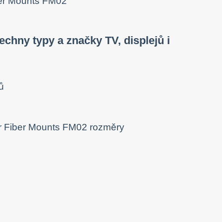
chny typy a značky TV, displejů i
dů