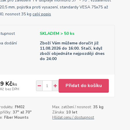
držák pro zavěšení TV displeje monitoru 37" - 70", vzdálenost
 20,5 mm, pojistka proti vysazení, standardy VESA 75x75 až
0, nosnost 35 kg
celý popis
tupnost
SKLADEM > 50 ks
a dodání
Zboží Vám můžeme doručit již
11.08.2026 do 16:00. Stačí, když
zboží objednáte nejpozději dnes
do 24:00
9 Kč
/
ks
Přidat do košíku
 Kč
bez DPH
roduktu:
FM02
Max. zatížení / nosnost:
35 kg
příčky:
37" až 70"
Záruka:
10 let
e:
Fiber Mounts
Hlídat cenu / dostupnost