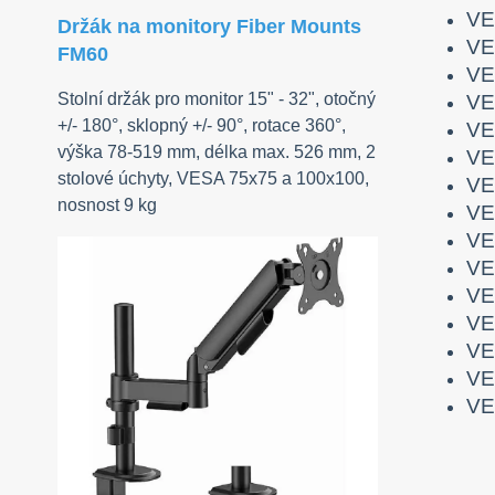
VE
Držák na monitory Fiber Mounts
VE
FM60
VE
Stolní držák pro monitor 15" - 32", otočný
VE
+/- 180°, sklopný +/- 90°, rotace 360°,
VE
výška 78-519 mm, délka max. 526 mm, 2
VE
stolové úchyty, VESA 75x75 a 100x100,
VE
nosnost 9 kg
VE
VE
VE
VE
VE
VE
VE
VE