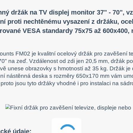
ný držák na TV displej monitor 37" - 70", 
ění proti nechtěnému vysazení z držáku, ocel
rované VESA standardy 75x75 až 600x400, 
ounts FM02 je kvalitní ocelový držák pro zavěšení te
70" na zeď. Vzdálenost od zdi jen 20,5 mm, držák 
ivě unese obrazovky s hmotností až 35 kg. Držák je 
ční nástěnná deska s rozměry 650x170 mm vám umož
 proto jsou tyto držáky vhodné i pro instalaci na sádr
ické údaje: