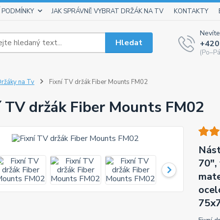
 PODMÍNKY
JAK SPRÁVNĚ VYBRAT DRŽÁK NA TV
KONTAKTY
Nevíte
Hledat
+420
(Po–Pá
ržáky na Tv
Fixní TV držák Fiber Mounts FM02
í TV držák Fiber Mounts FM02
Nást
70",
mate
ocel
75x7