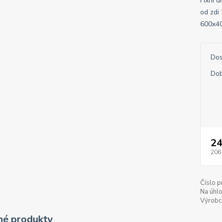
Fixní 
od zdi
600x40
Dos
Dob
24
206
Číslo p
Na úhlo
Výrobc
é produkty