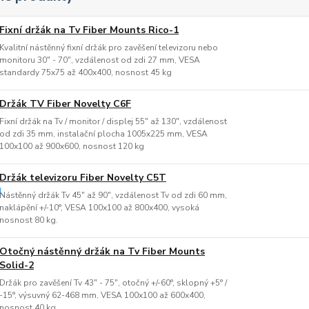
Fixní držák na Tv Fiber Mounts Rico-1
Kvalitní nástěnný fixní držák pro zavěšení televizoru nebo
monitoru 30" - 70", vzdálenost od zdi 27 mm, VESA
standardy 75x75 až 400x400, nosnost 45 kg
Držák TV Fiber Novelty C6F
Fixní držák na Tv / monitor / displej 55" až 130", vzdálenost
od zdi 35 mm, instalační plocha 1005x225 mm, VESA
100x100 až 900x600, nosnost 120 kg
Držák televizoru Fiber Novelty C5T
Nástěnný držák Tv 45" až 90", vzdálenost Tv od zdi 60 mm,
naklápění +/-10°, VESA 100x100 až 800x400, vysoká
nosnost 80 kg.
Otočný nástěnný držák na Tv Fiber Mounts
Solid-2
Držák pro zavěšení Tv 43" - 75", otočný +/-60°, sklopný +5° /
-15°, výsuvný 62-468 mm, VESA 100x100 až 600x400,
nosnost 40 kg