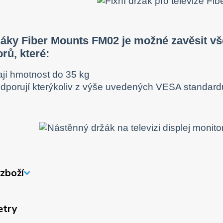
áky Fiber Mounts FM02 je možné zavěsit vše
rů, které:
jí hmotnost do 35 kg
dporují kterýkoliv z výše uvedených VESA standar
zboží
etry