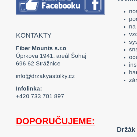
no
po
na 
vz
KONTAKTY
sy
Fiber Mounts s.r.o
sn
Úprkova 1941, areál Šohaj
oc
696 62 Strážnice
ins
ba
info@drzakyastolky.cz
zár
Infolinka:
+420 733 701 897
DOPORUČUJEME:
Držák