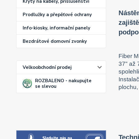
Kryty na kabely, příslušenství
Nástěn
Prodlužky a přepěťové ochrany
zajišt
Info-kiosky, informační panely
podpo
Bezdrátové domovní zvonky
Fiber M
37" až 
Velkoobchodní prodej
spolehl
Instala
ROZBALENO - nakupujte
se slevou
plochu,
Techn