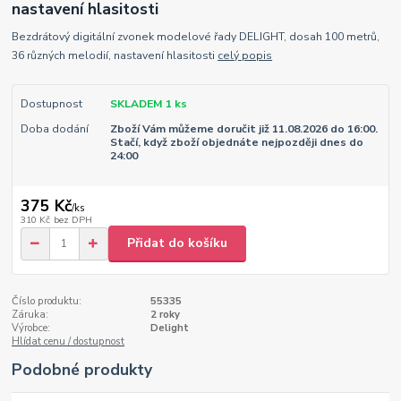
nastavení hlasitosti
Bezdrátový digitální zvonek modelové řady DELIGHT, dosah 100 metrů,
36 různých melodií, nastavení hlasitosti
celý popis
Dostupnost
SKLADEM 1 ks
Doba dodání
Zboží Vám můžeme doručit již 11.08.2026 do 16:00.
Stačí, když zboží objednáte nejpozději dnes do
24:00
375 Kč
/
ks
310 Kč
bez DPH
Přidat do košíku
Číslo produktu:
55335
Záruka:
2 roky
Výrobce:
Delight
Hlídat cenu / dostupnost
Podobné produkty