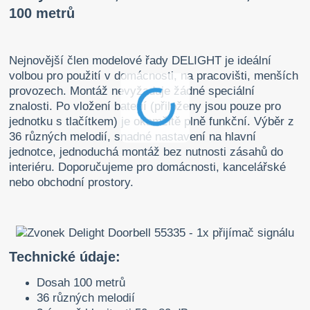
100 metrů
Nejnovější člen modelové řady DELIGHT je ideální
volbou pro použití v domácnosti, na pracovišti, menších
provozech. Montáž nevyžaduje žádné speciální
znalosti. Po vložení baterií (přiloženy jsou pouze pro
jednotku s tlačítkem) je okamžitě plně funkční. V
ýběr z
36 různých melodií, snadné nastavení na hlavní
jednotce, jednoduchá montáž bez nutnosti zásahů do
interiéru. Doporučujeme pro domácnosti, kancelářské
nebo obchodní prostory.
Technické údaje:
Dosah 100 metrů
36 různých melodií