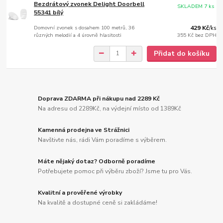
Bezdrátový zvonek Delight Doorbell
SKLADEM 7 ks
55341 bílý
Domovní zvonek s dosahem 100 metrů, 36
429 Kč
/
ks
různých melodií a 4 úrovně hlasitosti
355 Kč
bez DPH
Přidat do košíku
Doprava ZDARMA při nákupu nad 2289 Kč
Na adresu od 2289Kč, na výdejní místo od 1389Kč
Kamenná prodejna ve Strážnici
Navštivte nás, rádi Vám poradíme s výběrem.
Máte nějaký dotaz? Odborně poradíme
Potřebujete pomoc při výběru zboží? Jsme tu pro Vás.
Kvalitní a prověřené výrobky
Na kvalitě a dostupné ceně si zakládáme!