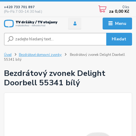
0
ks
+420 733 701 897
za
0,00 Kč
(Po–Pá 7:00–14:30 hod.)
Menu
Hledat
Úvod
Bezdrátové domovní zvonky
Bezdrátový zvonek Delight Doorbell
55341 bílý
Bezdrátový zvonek Delight
Doorbell 55341 bílý