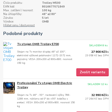
Číslo produktu:
Trolley M500
EAN kód:
8016677071849
Max. zatížení / nosnost:
100 kg
Na úhlopříčky:
46" až 80"
Záruka:
5 let
Výrobce:
OMB
Hlídat cenu / dostupnost
Podobné produkty
Tv stojan OMB Trolley E700
SKLADEM 8 ks
Stojan na Tv monitor displej 46" až 100",
27 900 Kč
/
ks
elektrické výškové polohování 1272-1972 mm,
23 058 Kč
bez DPH
pojízdný, VESA 200x200 až 800x600, nosnost
150 kg
Zvolit variantu
Profesionální Tv stojan OMB Electric
SKLADEM 12 ks
Trolley
Stojan na Tv 46" - 90", nastavení výšky 788-
32 990 Kč
/
ks
1288 mm, náklonu od 0° do +90°, kolečka s
27 264 Kč
bez DPH
aretací, VESA 300x200 až 800x600, nosnost 150
kg