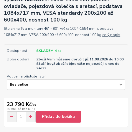
ovladače, pojezdová kolečka s aretací, podstava
1084x717 mm, VESA standardy 200x200 až
600x400, nosnost 100 kg
Stojan na Tv a monitory 46" - 80", výška 1054-1554 mm, podstava
1084x717 mm, VESA 200x200 až 600x400, nosnost 100 kg
celý popis
Dostupnost
SKLADEM 4 ks
Doba dodání
Zboží Vám můžeme doručit již 11.08.2026 do 16:00.
Stačí, když zboží objednáte nejpozději dnes do
24:00
Police na příslušenství
23 790 Kč
/
ks
19 661 Kč
bez DPH
Přidat do košíku