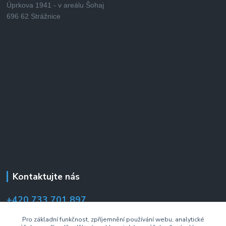
Úprkova 1941 - v areálu Šohaj
696 62 Strážnice
Kontaktujte nás
+420 733 701 897
(Po–Pá 7:00–14:30 hod.)
Pro základní funkčnost, zpříjemnění používání webu, analytické