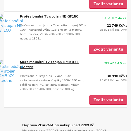
Zvolit variantu
Profesionální Tv stojan NB GF150
SKLADEM 44 ks
Profesionální stojan na Tv monitor displej 60" -
22 749 Kč
/
ks
120", nastavení výšky 125-175 cm, 2 motory,
18 801 Kč
bez DPH
horní polička, VESA 200x200 až 1000x600,
nosnost 136 kg
Zvolit variantu
Multimediální Tv stojan OMB XXL
SKLADEM 5 ks
Electric
Profesionální stojan na Tv 46" - 100",
30 990 Kč
/
ks
motorizované nastavení výšky 1300-1960 mm,
25 612 Kč
bez DPH
skříň na mini PC, pojízdný s aretací, VESA
200x200 až 1200x600, nosnost 100 kg
Zvolit variantu
Doprava ZDARMA při nákupu nad 2289 Kč
Na adresu od 2289Kč, na výdejní místo od 1389Kč