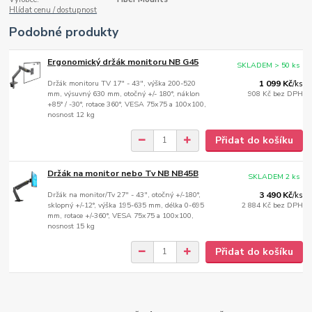
Hlídat cenu / dostupnost
Podobné produkty
Ergonomický držák monitoru NB G45
SKLADEM > 50 ks
Držák monitoru TV 17" - 43", výška 200-520
1 099 Kč
/
ks
mm, výsuvný 630 mm, otočný +/- 180°, náklon
908 Kč
bez DPH
+85° / -30°, rotace 360°, VESA 75x75 a 100x100,
nosnost 12 kg
Přidat do košíku
Držák na monitor nebo Tv NB NB45B
SKLADEM 2 ks
Držák na monitor/Tv 27" - 43", otočný +/-180°,
3 490 Kč
/
ks
sklopný +/-12°, výška 195-635 mm, délka 0-695
2 884 Kč
bez DPH
mm, rotace +/-360°, VESA 75x75 a 100x100,
nosnost 15 kg
Přidat do košíku