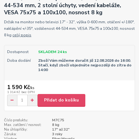
44-534 mm, 2 stolní úchyty, vedení kabeláže,
VESA 75x75 a 100x100, nosnost 8 kg
Držák na monitor nebo televizi 17" - 32", výška 0-600 mm, otáčení +/-180°,
naklápění +/-35°, vzdálenost 44-534 mm, VESA 75x75 a 100x100, nosnost
8 kg
celý popis
Dostupnost
SKLADEM 24 ks
Doba dodání
Zboží Vám můžeme doručit již 12.08.2026 do 16:00.
Stačí, když zboží objednáte nejpozději do zítra do
14:00
1 590 Kč
/
ks
1 314 Kč
bez DPH
Přidat do košíku
Číslo produktu:
M7C75
Max. zatížení / nosnost:
8 kg
Na úhlopříčky:
17" až 32"
Záruka:
3 roky
Výrobce:
Fiber Mounts