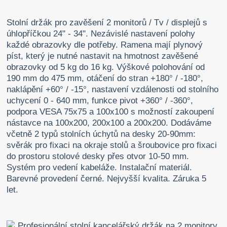
Stolní držák pro zavěšení 2 monitorů / Tv / displejů s
úhlopříčkou 24" - 34". Nezávislé nastavení polohy
každé obrazovky dle potřeby. Ramena mají plynový
píst, který je nutné nastavit na hmotnost zavěšené
obrazovky od 5 kg do 16 kg. Výškové polohování od
190 mm do 475 mm, otáčení do stran +180° / -180°,
naklápění +60° / -15°, nastavení vzdálenosti od stolního
uchycení 0 - 640 mm, funkce pivot +360° / -360°,
podpora VESA 75x75 a 100x100 s možností zakoupení
nástavce na 100x200, 200x100 a 200x200. Dodáváme
včetně 2 typů stolních úchytů na desky 20-90mm:
svěrák pro fixaci na okraje stolů a šroubovice pro fixaci
do prostoru stolové desky přes otvor 10-50 mm.
Systém pro vedení kabeláže. Instalační materiál.
Barevné provedení černé. Nejvyšší kvalita. Záruka 5
let.