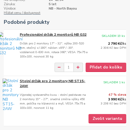
Záruka:
5 let
Výrobce:
NB - North Bayou
Hlídat cenu / dostupnost
Podobné produkty
Profesionální držák 2 monitorů NB G32
SKLADEM 19 ks
Držák pro 2 monitory 17" - 32", výška 200-520
2 790 Kč
/
ks
mm, otočný +/-180°, náklon +85° / -30°,
2 306 Kč
bez DPH
vzdálenost 0-630 mm, rotace 360°, VESA 75x75 a
100x100, nosnost 30 kg
Přidat do košíku
Stolní držák pro 2 monitory NB ST15-
SKLADEM 1 ks
2AW
Výprodej vystaveného kusu - stolní podstavec na
47 % sleva
2 monitory 19" - 27", snadná změna výšky 450
3 990 Kč
/
ks
mm, polička na klávesnici a myš, VESA 75x75 a
3 298 Kč
bez DPH
100x100, nosnost 11 kg
Zvolit variantu