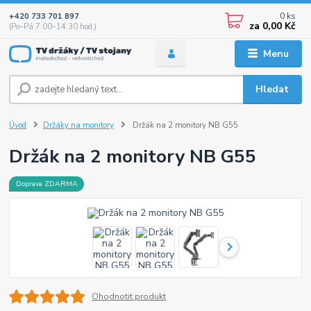
0
ks
+420 733 701 897
za
0,00 Kč
(Po–Pá 7:00–14:30 hod.)
Menu
Hledat
Úvod
Držáky na monitory
Držák na 2 monitory NB G55
Držák na 2 monitory NB G55
Doprava ZDARMA
Ohodnotit produkt