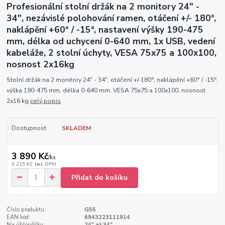
Profesionální stolní držák na 2 monitory 24" -
34", nezávislé polohování ramen, otáčení +/- 180°,
naklápění +60° / -15°, nastavení výšky 190-475
mm, délka od uchycení 0-640 mm, 1x USB, vedení
kabeláže, 2 stolní úchyty, VESA 75x75 a 100x100,
nosnost 2x16kg
Stolní držák na 2 monitory 24" - 34", otáčení +/-180°, naklápění +60° / -15°,
výška 190-475 mm, délka 0-640 mm, VESA 75x75 a 100x100, nosnost
2x16 kg
celý popis
Dostupnost
SKLADEM
3 890 Kč
/
ks
3 215 Kč
bez DPH
Přidat do košíku
Číslo produktu:
G55
EAN kód:
6943223111914
Na úhlopříčky:
24" až 34"