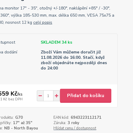
a monitor 17" - 35", otočný +/-180°, naklápění +85° / -30°,
 360°, výška 185-530 mm, max. délka 650 mm, VESA 75x75 a
0, nosnost 12 kg
celý popis
tupnost
SKLADEM 34 ks
a dodání
Zboží Vám můžeme doručit již
11.08.2026 do 16:00. Stačí, když
zboží objednáte nejpozději dnes
do 24:00
659 Kč
/
ks
Přidat do košíku
71 Kč
bez DPH
roduktu:
G70
EAN kód:
6943223112171
příčky:
17" až 35"
Záruka:
3 roky
e:
NB - North Bayou
Hlídat cenu / dostupnost