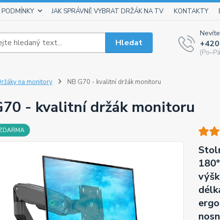
 PODMÍNKY
JAK SPRÁVNĚ VYBRAT DRŽÁK NA TV
KONTAKTY
Nevíte
Hledat
+420
(Po–Pá
ržáky na monitory
NB G70 - kvalitní držák monitoru
70 - kvalitní držák monitoru
 ZDARMA
Stol
180°
výšk
délk
ergo
nosn