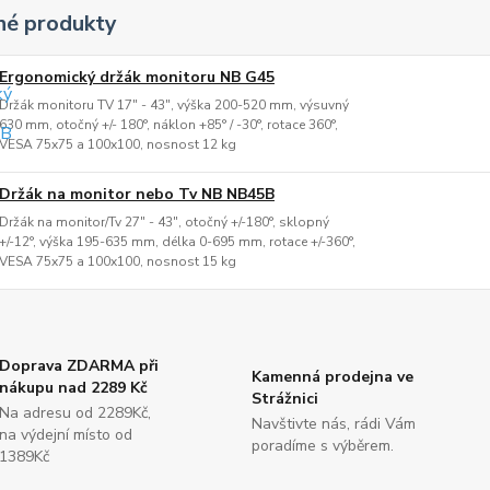
é produkty
Ergonomický držák monitoru NB G45
Držák monitoru TV 17" - 43", výška 200-520 mm, výsuvný
630 mm, otočný +/- 180°, náklon +85° / -30°, rotace 360°,
VESA 75x75 a 100x100, nosnost 12 kg
Držák na monitor nebo Tv NB NB45B
Držák na monitor/Tv 27" - 43", otočný +/-180°, sklopný
+/-12°, výška 195-635 mm, délka 0-695 mm, rotace +/-360°,
VESA 75x75 a 100x100, nosnost 15 kg
Doprava ZDARMA při
Kamenná prodejna ve
nákupu nad 2289 Kč
Strážnici
Na adresu od 2289Kč,
Navštivte nás, rádi Vám
na výdejní místo od
poradíme s výběrem.
1389Kč