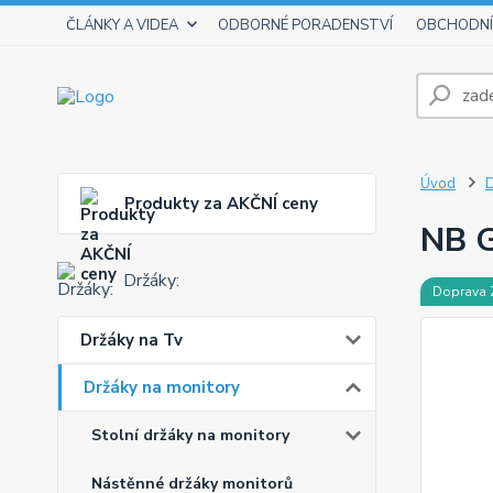
ČLÁNKY A VIDEA
ODBORNÉ PORADENSTVÍ
OBCHODNÍ
Úvod
D
Produkty za AKČNÍ ceny
NB G
Držáky:
Doprava
Držáky na Tv
Držáky na monitory
Stolní držáky na monitory
Nástěnné držáky monitorů