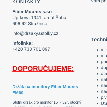
vám pom
KONTAKTY
Fiber Mounts s.r.o
Úprkova 1941, areál Šohaj
696 62 Strážnice
info@drzakyastolky.cz
Techn
Infolinka:
+420 733 701 897
mi
ma
po
DOPORUČUJEME:
do
otá
nak
na
Držák na monitory Fiber Mounts
na
FM60
piv
Stolní držák pro monitor 15" - 32", otočný
US