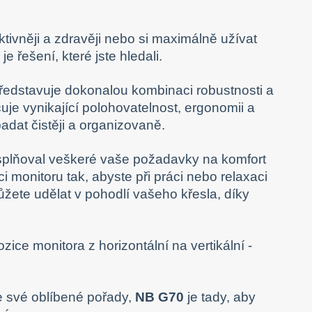
tivněji a zdravěji nebo si maximálně užívat
je řešení, které jste hledali.
 představuje dokonalou kombinaci robustnosti a
čuje vynikající polohovatelnost, ergonomii a
adat čistěji a organizovaně.
splňoval veškeré vaše požadavky na komfort
ci monitoru tak, abyste při práci nebo relaxaci
ůžete udělat v pohodlí vašeho křesla, díky
ce monitora z horizontální na vertikální -
te své oblíbené pořady,
NB G70
je tady, aby