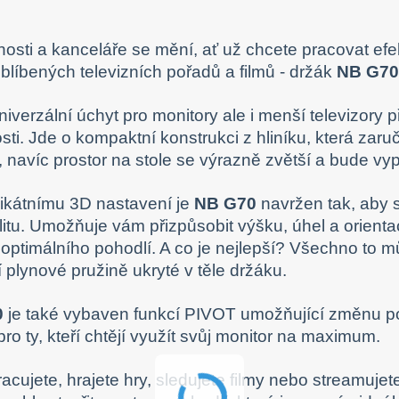
sti a kanceláře se mění, ať už chcete pracovat efek
blíbených televizních pořadů a filmů - držák
NB G70
niverzální úchyt pro monitory ale i menší televizory
sti. Jde o kompaktní konstrukci z hliníku, která zaru
, navíc prostor na stole se výrazně zvětší a bude vyp
ikátnímu 3D nastavení je
NB G70
navržen tak, aby 
bilitu. Umožňuje vám přizpůsobit výšku, úhel a orienta
 optimálního pohodlí. A co je nejlepší? Všechno to m
í plynové pružině ukryté v těle držáku.
0
je také vybaven funkcí PIVOT umožňující změnu pozi
pro ty, kteří chtějí využít svůj monitor na maximum.
racujete, hrajete hry, sledujete filmy nebo streamuje