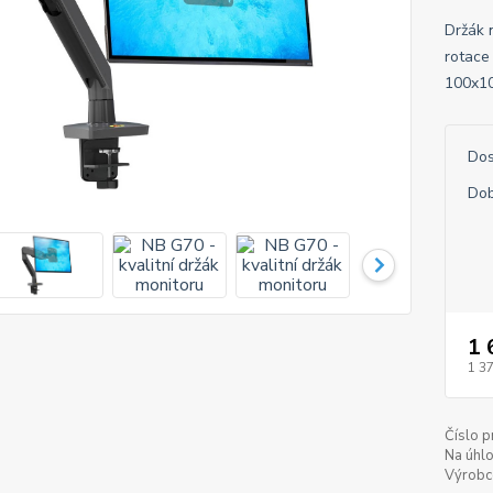
Držák n
rotace
100x10
Dos
Dob
1 
1 3
Číslo p
Na úhlo
Výrobc