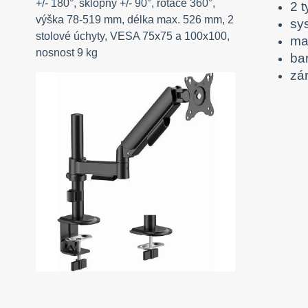
+/- 180°, sklopný +/- 90°, rotace 360°,
2 t
výška 78-519 mm, délka max. 526 mm, 2
sy
stolové úchyty, VESA 75x75 a 100x100,
mat
nosnost 9 kg
ba
zá