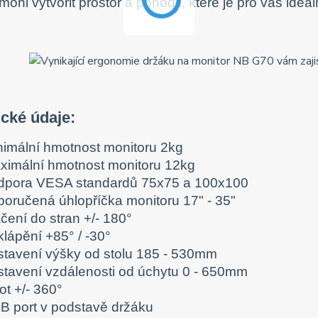
ohl vytvořit prostor a pohodlí, které je pro vás ideál
ické údaje:
nimální hmotnost monitoru 2kg
ximální hmotnost monitoru 12kg
dpora VESA standardů 75x75 a 100x100
poručená úhlopříčka monitoru 17" - 35"
čení do stran +/- 180°
lápění +85° / -30°
stavení výšky od stolu 185 - 530mm
stavení vzdálenosti od úchytu 0 - 650mm
ot +/- 360°
B port v podstavě držáku