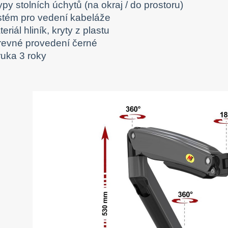
ypy stolních úchytů (na okraj / do prostoru)
stém pro vedení kabeláže
eriál hliník, kryty z plastu
revné provedení černé
ruka 3 roky