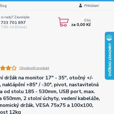
Blog
Přihlášení
 si rady? Zavolejte.
0
ks
 733 701 897
za
0,00 Kč
 7:00–14:30 hod.)
Ohodnotit produkt
ní držák na monitor 17" - 35", otočný +/-
, naklápění +85° / -30°, pivot, nastavitelná
a od stolu 185 - 530mm, USB port, max.
a 650mm, 2 stolní úchyty, vedení kabeláže,
nomický držák, VESA 75x75 a 100x100,
ost 12kg