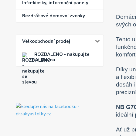
Info-kiosky, informační panely
Bezdrátové domovní zvonky
Domácno
svých o
Tento u
Velkoobchodní prodej
funkčno
ROZBALENO - nakupujte
komfort
se slevou
Díky un
a flexi
dosáhli
precizn
NB G7
ideální 
Ať už p