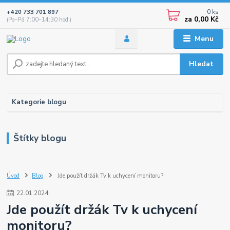
0
ks
+420 733 701 897
za
0,00 Kč
(Po–Pá 7:00–14:30 hod.)
Menu
Hledat
Kategorie blogu
Štítky blogu
Úvod
Blog
Jde použít držák Tv k uchycení monitoru?
22
.
01
.
2024
Jde použít držák Tv k uchycení
monitoru?