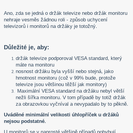
Ano, zda se jedná o držák televize nebo držák monitoru
nehraje vesměs žádnou roli - způsob uchycení
televizorů i monitorů na držáky je totožný.
Důležité je, aby:
držák televize podporoval VESA standard, který
máte na monitoru
nosnost držáku byla vyšší nebo stejná, jako
hmotnost monitoru (což v 99% bude, protože
televize jsou většinou těžší jak monitory)
Maximální VESA standard na držáku nebyl větší
nežli šířka monitoru. V tom případě by totiž držák
za obrazovkou vyčníval a nevypadalo by to pěkně.
Uváděné minimální velikosti úhlopříček u držáků
nejsou podstatné.
U monitorů se v naprosté většině případů pohybují