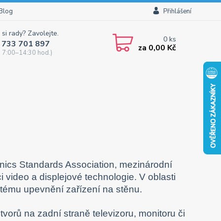
Blog
Přihlášení
 si rady? Zavolejte.
0
ks
 733 701 897
za
0,00 Kč
 7:00–14:30 hod.)
nics Standards Association, mezinárodní
 video a displejové technologie. V oblasti
tému upevnění zařízení na stěnu.
rů na zadní straně televizoru, monitoru či