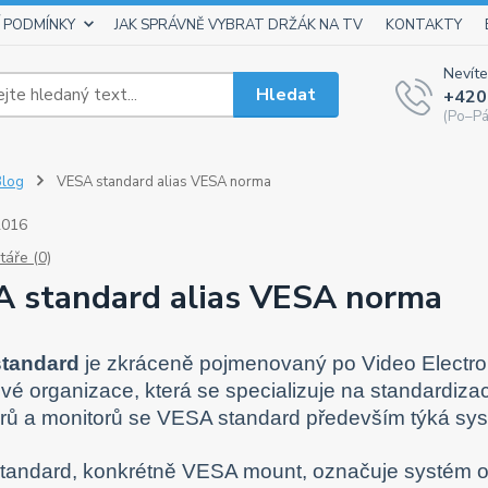
 PODMÍNKY
JAK SPRÁVNĚ VYBRAT DRŽÁK NA TV
KONTAKTY
Nevíte
Hledat
+420
(Po–Pá
Blog
VESA standard alias VESA norma
2016
áře (0)
 standard alias VESA norma
tandard
je zkráceně pojmenovaný po Video Electro
vé organizace, která se specializuje na standardizaci
orů a monitorů se VESA standard především týká sys
andard, konkrétně VESA mount, označuje systém otvo