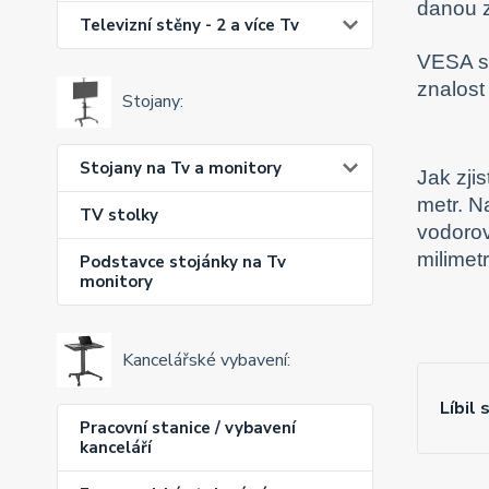
danou z
Televizní stěny - 2 a více Tv
VESA st
znalost
Stojany:
Stojany na Tv a monitory
Jak zji
metr. N
TV stolky
vodorov
milimet
Podstavce stojánky na Tv
monitory
Kancelářské vybavení:
Líbil 
Pracovní stanice / vybavení
kanceláří