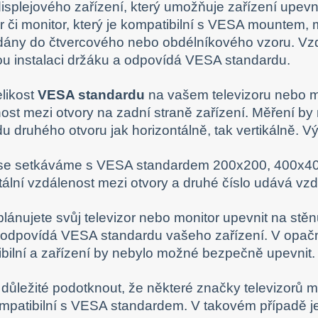
displejového zařízení, který umožňuje zařízení upev
or či monitor, který je kompatibilní s VESA mountem, 
ány do čtvercového nebo obdélníkového vzoru. Vzdál
u instalaci držáku a odpovídá VESA standardu.
velikost
VESA standardu
na vašem televizoru nebo m
ost mezi otvory na zadní straně zařízení. Měření by
du druhého otvoru jak horizontálně, tak vertikálně. 
se setkáváme s VESA standardem 200x200, 400x400
tální vzdálenost mezi otvory a druhé číslo udává vzdá
ánujete svůj televizor nebo monitor upevnit na stěnu, 
, odpovídá VESA standardu vašeho zařízení. V opač
bilní a zařízení by nebylo možné bezpečně upevnit.
 důležité podotknout, že některé značky televizorů 
mpatibilní s VESA standardem. V takovém případě je