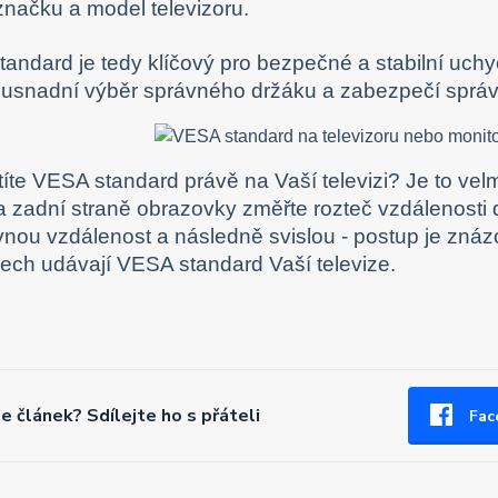
načku a model televizoru.
andard je tedy klíčový pro bezpečné a stabilní uchy
 usnadní výběr správného držáku a zabezpečí správn
stíte VESA standard právě na Vaší televizi? Je to v
a zadní straně obrazovky změřte rozteč vzdálenosti d
nou vzdálenost a následně svislou - postup je zná
rech udávají VESA standard Vaší televize.
se článek? Sdílejte ho s přáteli
Fac