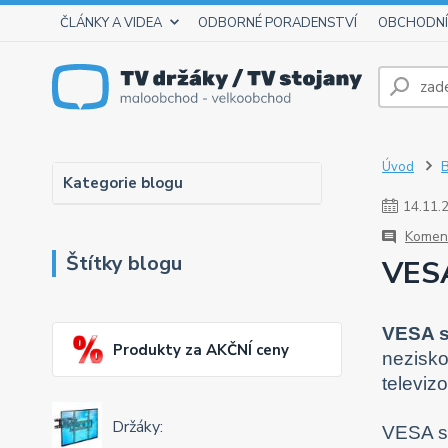
ČLÁNKY A VIDEA
ODBORNÉ PORADENSTVÍ
OBCHODNÍ
Úvod
Kategorie blogu
14
.
11
.
Koment
Štítky blogu
VESA
VESA s
Produkty za AKČNÍ ceny
nezisko
televiz
Držáky:
VESA st