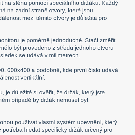
nit na stěnu pomocí speciálního držáku. Každý
má na zadní straně otvory, které jsou
enost mezi těmito otvory je důležitá pro
onitoru je poměrně jednoduché. Stačí změřit
 mělo být provedeno z středu jednoho otvoru
Výsledek se udává v milimetrech.
, 600x400 a podobně, kde první číslo udává
lenost vertikální.
je důležité si ověřit, že držák, který jste
ném případě by držák nemusel být
mohou používat vlastní systém upevnění, který
 potřeba hledat specifický držák určený pro