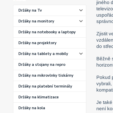
jiného 
televiz
Držáky na Tv
uspořád
správno
Držáky na monitory
Držáky na notebooky a laptopy
Zjistit 
vzdálen
Držáky na projektory
do stře
Držáky na tablety a mobily
Běžně 
Držáky a stojany na repro
horizon
Držáky na mikrovlnky tiskárny
Pokud pl
vybrali
Držáky na platební terminály
kompati
Držáky na klimatizace
Je také
Držáky na kola
není ko