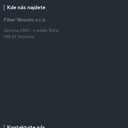
Kde nás najdete
Fiber Mounts s.r.o.
Úprkova 1941 - v areálu Šohaj
696 62 Strážnice
Kontaktujte nás