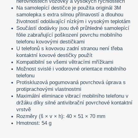
nerovnostech vozovky a vysokých rychlostech
Na samolepící destičce je použita originál 3M
samolepka s extra silnou přilnavostí a dlouhou
životností odolávající nízkým i vysokým teplotám
Součástí dodávky jsou dvě průhledné samolepící
fólie zabraňující poškození povrchu mobilního
telefonu kovovými destičkami
U telefonů s kovovou zadní stranou není třeba
kontaktní kovové destičky použít
Kompatibilní se všemi větracími mřížkami
Možnost svislé i vodorovné orientace mobilního
telefonu
Protiskluzová pogumovaná povrchová úprava s
protiprachovými vlastnostmi
Maximální eliminace vibrací mobilního telefonu v
držáku díky silné antivibrační povrchové kontaktní
vrstvě
Rozměry (š × v × h): 40 × 51 × 70 mm
Hmotnost: 54 g