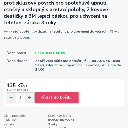
protiskluzový povrch pro spolehlivé upnutí,
otočný a sklopný s aretací polohy, 2 kovové
destičky s 3M lepící páskou pro uchycení na
telefon, záruka 3 roky
Vynikající spolehlivý držák na telefony pro upevnění do větrací mřížky v
autě.
celý popis
Dostupnost
SKLADEM > 50 ks
Doba dodání
Zboží Vám můžeme doručit již 11.08.2026 do 16:00.
Stačí, když zboží objednáte nejpozději do zítra do
24:00
135 Kč
/
ks
112 Kč
bez DPH
Přidat do košíku
Číslo produktu:
CMC-4045-RD
EAN kód:
8595610625573
Záruka:
3 roky