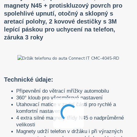
magnety N45 + protiskluzový povrch pro
spolehlivé upnutí, otočný a sklopný s
aretací polohy, 2 kovové destičky s 3M
lepící páskou pro uchycení na telefon,
záruka 3 roky
Technické údaje:
Připevnění do větrací mřížky automobilu
360° kloub pro všesměrové nastavení
Utahovací matice v zadní části pro rychlé a
komfortní nastavení
4 extra silné magnety třídy N45 o nadprůměrné
velikosti
Magnety udrží telefon v držáku i při výrazných