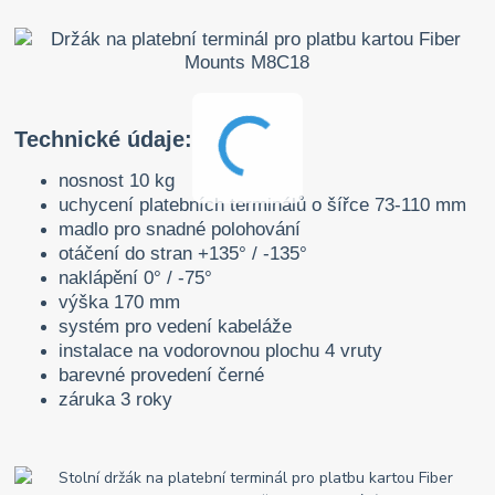
Technické údaje:
nosnost 10 kg
uchycení platebních terminálů o šířce 73-110 mm
madlo pro snadné polohování
otáčení do stran +135° / -135°
naklápění 0° / -75°
výška 170 mm
systém pro vedení kabeláže
instalace na vodorovnou plochu 4 vruty
barevné provedení černé
záruka 3 roky