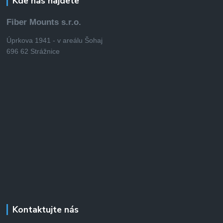
Kde nás najdete
Fiber Mounts s.r.o.
Úprkova 1941 - v areálu Šohaj
696 62 Strážnice
Kontaktujte nás