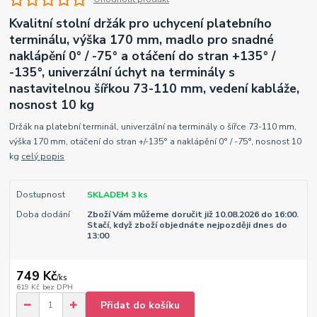
Kvalitní stolní držák pro uchycení platebního
terminálu, výška 170 mm, madlo pro snadné
naklápění 0° / -75° a otáčení do stran +135° /
-135°, univerzální úchyt na terminály s
nastavitelnou šířkou 73-110 mm, vedení kabláže,
nosnost 10 kg
Držák na platební terminál, univerzální na terminály o šířce 73-110 mm,
výška 170 mm, otáčení do stran +/-135° a naklápění 0° / -75°, nosnost 10
kg
celý popis
Dostupnost
SKLADEM 3 ks
Doba dodání
Zboží Vám můžeme doručit již 10.08.2026 do 16:00.
Stačí, když zboží objednáte nejpozději dnes do
13:00
749 Kč
/
ks
619 Kč
bez DPH
Přidat do košíku