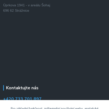
Úprkova 1941 - v areálu Šohaj
696 62 Strážnice
Kontaktujte nás
+420 733 701 897
(Po–Pá 7:00–14:30 hod.)
Pro základní funkčnost, zpříjemnění používání webu, analytické