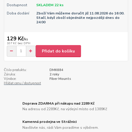
Dostupnost
SKLADEM 22 ks
Doba dodání
Zboží Vám můžeme doručit již 11.08.2026 do 16:00.
Stačí, když zboží objednáte nejpozději dnes do
24:00
129 Kč
/
ks
107 Kč
bez DPH
Přidat do košíku
Číslo produktu:
DMK684
Záruka:
2 roky
Výrobce:
Fiber Mounts
Hlídat cenu / dostupnost
Doprava ZDARMA při nákupu nad 2289 Kč
Na adresu od 2289Kč, na výdejní místo od 1389Kč
Kamenná prodejna ve Strážnici
Navštivte nás, rádi Vám poradíme s výběrem.