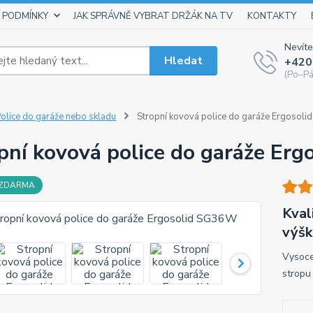
 PODMÍNKY
JAK SPRÁVNĚ VYBRAT DRŽÁK NA TV
KONTAKTY
Nevíte
Hledat
+420
(Po–Pá
olice do garáže nebo skladu
Stropní kovová police do garáže Ergosol
pní kovová police do garáže Er
 ZDARMA
Kval
výšk
Vysoce
stropu