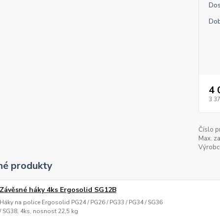
Dos
Dob
4 
3 3
Číslo p
Max. za
Výrobc
é produkty
Závěsné háky 4ks Ergosolid SG12B
Háky na police Ergosolid PG24 / PG26 / PG33 / PG34 / SG36
/ SG38, 4ks, nosnost 22,5 kg