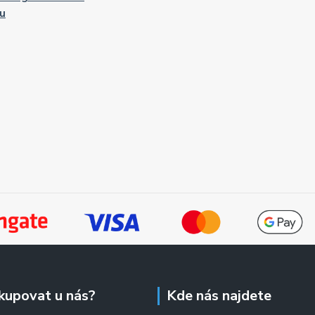
u
kupovat u nás?
Kde nás najdete