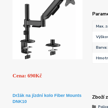
Param
Max. z
Výško
Barva
Hmotn
Cena: 690Kč
Držák na jízdní kolo Fiber Mounts
Zboží 
DNK10
Polic