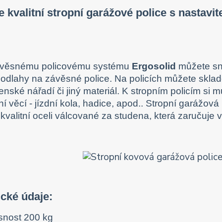
 kvalitní stropní garážové police s nastavi
věsnému policovému systému
Ergosolid
můžete sna
podlahy na závěsné police. Na policích můžete sklad
lenské nářadí či jiný materiál. K stropním policím si
í věcí - jízdní kola, hadice, apod.. Stropní garážová
kvalitní oceli válcované za studena, která zaručuje v
cké údaje:
snost 200 kg