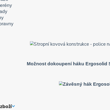
terény
lady
ny
ípravny
Možnost dokoupení háku Ergosolid 
zboží