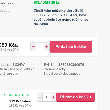
tupnost
SKLADEM 25 ks
a dodání
Zboží Vám můžeme doručit již
11.08.2026 do 16:00. Stačí, když
zboží objednáte nejpozději dnes
do 24:00
089 Kč
/
ks
Přidat do košíku
79 Kč
bez DPH
roduktu:
SG36W
EAN kód:
3760280390976
tížení / nosnost:
200 kg
Záruka:
2 roky
e:
Ergosolid
Hlídat cenu / dostupnost
SKLADEM 4 Balení
Přidat do košíku
229 Kč
/
Balení
189 Kč
bez DPH