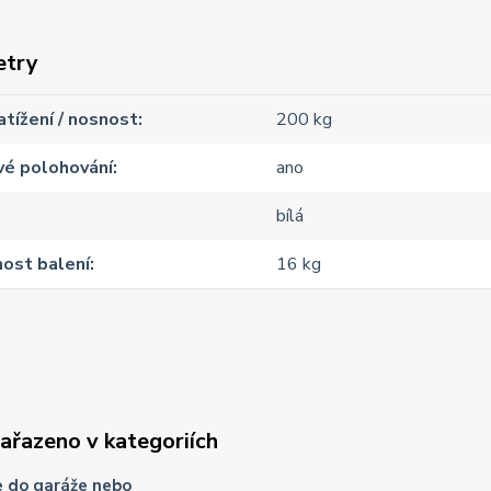
etry
atížení / nosnost
200 kg
vé polohování
ano
bílá
ost balení
16 kg
zařazeno v kategoriích
e do garáže nebo