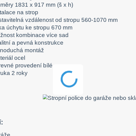
změry 1831 x 917 mm (š x h)
talace na strop
stavitelná vzdálenost od stropu 560-1070 mm
řka úchytu ke stropu 670 mm
žnost kombinace více sad
alitní a pevná konstrukce
dnoduchá montáž
eriál ocel
revné provedení bílé
ruka 2 roky
í:
ráže