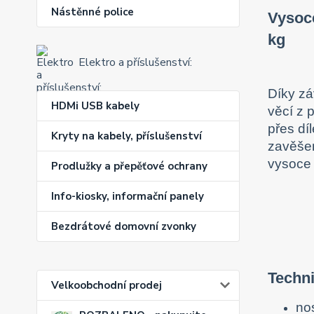
Nástěnné police
Vysoce
kg
Elektro a příslušenství:
Díky zá
HDMi USB kabely
věcí z 
přes dí
Kryty na kabely, příslušenství
zavěšen
vysoce 
Prodlužky a přepěťové ochrany
Info-kiosky, informační panely
Bezdrátové domovní zvonky
Techni
Velkoobchodní prodej
no