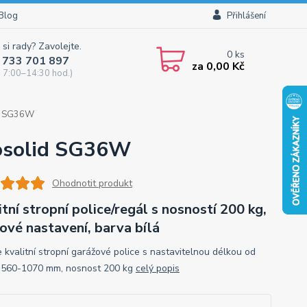
Blog
Přihlášení
 si rady? Zavolejte.
0
ks
 733 701 897
za
0,00 Kč
 7:00–14:30 hod.)
id SG36W
gosolid SG36W
Ohodnotit produkt
itní stropní police/regál s nosností 200 kg,
ové nastavení, barva bílá
 kvalitní stropní garážové police s nastavitelnou délkou od
 560-1070 mm, nosnost 200 kg
celý popis