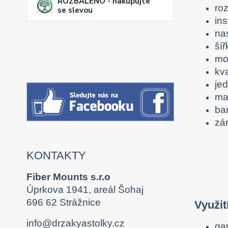
ROZBALENO - nakupujte
ro
se slevou
ins
na
ší
mo
kv
je
mat
ba
zá
KONTAKTY
Fiber Mounts s.r.o
Úprkova 1941, areál Šohaj
696 62 Strážnice
Využit
info@drzakyastolky.cz
ga