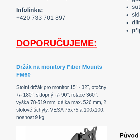
su
Infolinka:
sk
+420 733 701 897
díl
př
DOPORUČUJEME:
Držák na monitory Fiber Mounts
FM60
Stolní držák pro monitor 15" - 32", otočný
+/- 180°, sklopný +/- 90°, rotace 360°,
výška 78-519 mm, délka max. 526 mm, 2
stolové úchyty, VESA 75x75 a 100x100,
nosnost 9 kg
Původ 