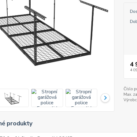
Dos
Dob
4 
4 0
Číslo p
Max. za
Výrobc
é produkty