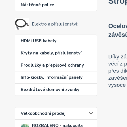
Stro
Nástěnné police
Elektro a příslušenství:
Ocelov
závěs
HDMi USB kabely
Kryty na kabely, příslušenství
Díky zá
věcí z 
Prodlužky a přepěťové ochrany
přes dí
Info-kiosky, informační panely
zavěšen
vysoce 
Bezdrátové domovní zvonky
Velkoobchodní prodej
ROZBALENO - nakupujte