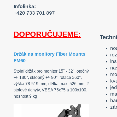
Infolinka:
+420 733 701 897
DOPORUČUJEME:
Techni
no
Držák na monitory Fiber Mounts
ro
FM60
ins
na
Stolní držák pro monitor 15" - 32", otočný
mo
+/- 180°, sklopný +/- 90°, rotace 360°,
kv
výška 78-519 mm, délka max. 526 mm, 2
je
stolové úchyty, VESA 75x75 a 100x100,
mat
nosnost 9 kg
ba
zár