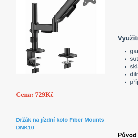
Využit
ga
su
sk
díl
př
Cena: 729Kč
Držák na jízdní kolo Fiber Mounts
DNK10
Původ 