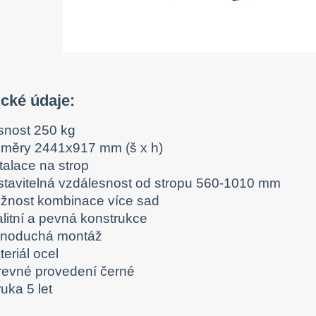
cké údaje:
snost 250 kg
změry 2441x917 mm (š x h)
talace na strop
stavitelná vzdálesnost od stropu 560-1010 mm
žnost kombinace více sad
alitní a pevná konstrukce
dnoduchá montáž
eriál ocel
revné provedení černé
uka 5 let