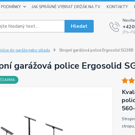
 PODMÍNKY
JAK SPRÁVNĚ VYBRAT DRŽÁK NA TV
KONTAKTY
Nevíte
Hledat
+420
(Po–Pá
olice do garáže nebo skladu
Stropní garážová police Ergosolid SG38B
pní garážová police Ergosolid 
 ZDARMA
Kval
poli
560-
Stropn
stropu