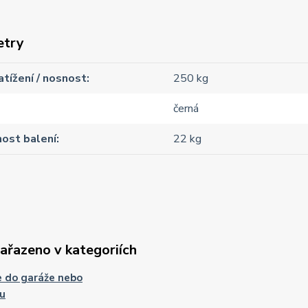
etry
atížení / nosnost
250 kg
černá
ost balení
22 kg
zařazeno v kategoriích
e do garáže nebo
u