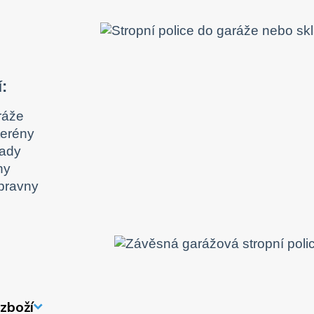
í:
ráže
terény
lady
ny
ípravny
zboží