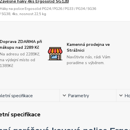
Závěsné háky 4ks Ergosolid SG12B
Háky na police Ergosolid PG24 / PG26 / PG33 / PG34 / SG36
/ SG38, 4ks, nosnost 22,5 kg
Doprava ZDARMA při
Kamenná prodejna ve
nákupu nad 2289 Kč
Strážnici
Na adresu od 2289Kč,
Navštivte nás, rádi Vám
na výdejní místo od
poradíme s výběrem.
1389Kč
etní specifikace
Parametry
Ho
tní specifikace