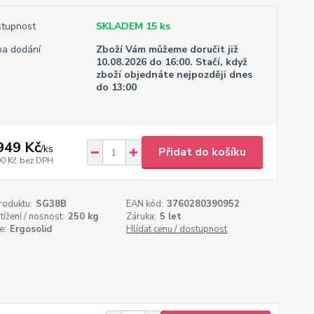
tupnost
SKLADEM 15 ks
a dodání
Zboží Vám můžeme doručit již
10.08.2026 do 16:00. Stačí, když
zboží objednáte nejpozději dnes
do 13:00
949 Kč
/
ks
Přidat do košíku
90 Kč
bez DPH
roduktu:
SG38B
EAN kód:
3760280390952
tížení / nosnost:
250 kg
Záruka:
5 let
e:
Ergosolid
Hlídat cenu / dostupnost