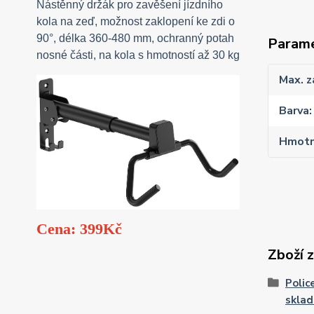
Nástěnný držák pro zavěšení jízdního
kola na zeď, možnost zaklopení ke zdi o
90°, délka 360-480 mm, ochranný potah
Param
nosné části, na kola s hmotností až 30 kg
Max. z
Barva
Hmotn
Cena: 399Kč
Zboží 
Polic
sklad