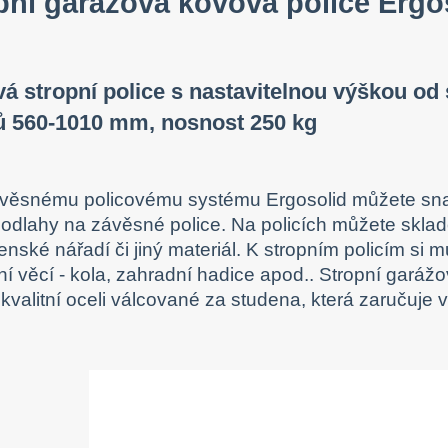
pní garážová kovová police Erg
á stropní police s nastavitelnou výškou o
ů 560-1010 mm, nosnost 250 kg
věsnému policovému systému Ergosolid můžete snad
podlahy na závěsné police.
Na policích můžete sklad
lenské nářadí či jiný materiál. K stropním policím si
í věcí - kola, zahradní hadice apod.. Stropní garáž
kvalitní oceli válcované za
studena, která zaručuje v