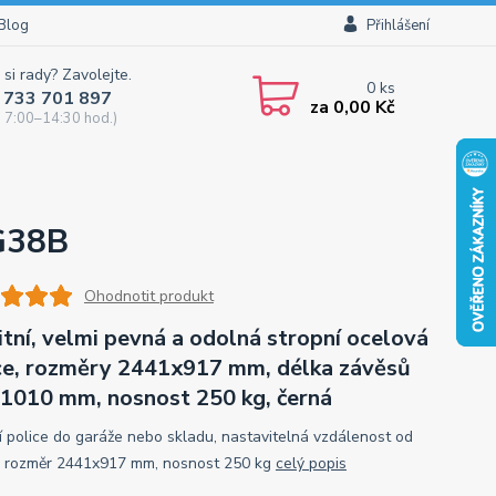
Blog
Přihlášení
 si rady? Zavolejte.
0
ks
 733 701 897
za
0,00 Kč
 7:00–14:30 hod.)
SG38B
Ohodnotit produkt
itní, velmi pevná a odolná stropní ocelová
ce, rozměry 2441x917 mm, délka závěsů
1010 mm, nosnost 250 kg, černá
í police do garáže nebo skladu, nastavitelná vzdálenost od
, rozměr 2441x917 mm, nosnost 250 kg
celý popis