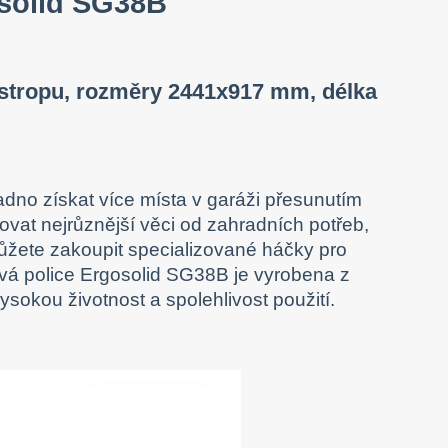
osolid SG38B
d stropu, rozměry 2441x917 mm, délka
no získat více místa v garáži přesunutím
ovat nejrůznější věci od zahradních potřeb,
 můžete zakoupit
specializované háčky pro
ová police Ergosolid SG38B je vyrobena z
ysokou životnost a spolehlivost použití.