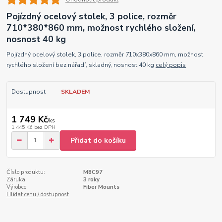
Pojízdný ocelový stolek, 3 police, rozměr
710*380*860 mm, možnost rychlého složení,
nosnost 40 kg
Pojízdný ocelový stolek, 3 police, rozměr 710x380x860 mm, možnost
rychlého složení bez nářadí, skladný, nosnost 40 kg
celý popis
Dostupnost
SKLADEM
1 749 Kč
/
ks
1 445 Kč
bez DPH
Přidat do košíku
Číslo produktu:
M8C97
Záruka:
3 roky
Výrobce:
Fiber Mounts
Hlídat cenu / dostupnost