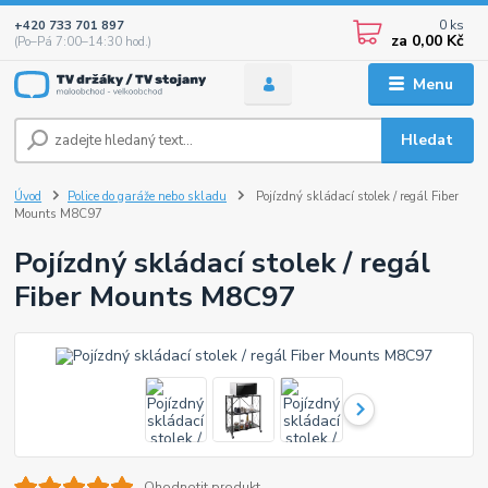
0
ks
+420 733 701 897
za
0,00 Kč
(Po–Pá 7:00–14:30 hod.)
Menu
Hledat
Úvod
Police do garáže nebo skladu
Pojízdný skládací stolek / regál Fiber
Mounts M8C97
Pojízdný skládací stolek / regál
Fiber Mounts M8C97
Ohodnotit produkt