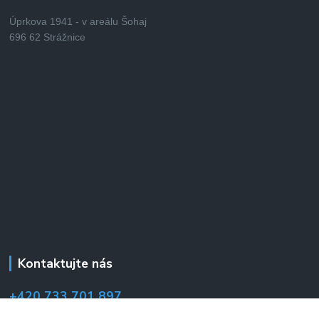
Úprkova 1941 - v areálu Šohaj
696 62 Strážnice
Kontaktujte nás
+420 733 701 897
(Po–Pá 7:00–14:30 hod.)