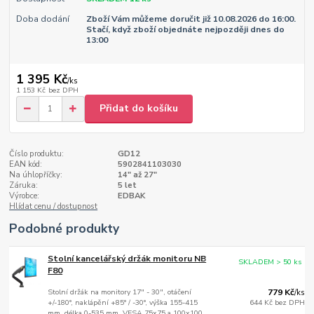
Doba dodání
Zboží Vám můžeme doručit již 10.08.2026 do 16:00.
Stačí, když zboží objednáte nejpozději dnes do
13:00
1 395 Kč
/
ks
1 153 Kč
bez DPH
Přidat do košíku
Číslo produktu:
GD12
EAN kód:
5902841103030
Na úhlopříčky:
14" až 27"
Záruka:
5 let
Výrobce:
EDBAK
Hlídat cenu / dostupnost
Podobné produkty
Stolní kancelářský držák monitoru NB
SKLADEM > 50 ks
F80
Stolní držák na monitory 17" - 30", otáčení
779 Kč
/
ks
+/-180°, naklápění +85° / -30°, výška 155-415
644 Kč
bez DPH
mm, délka 0-535 mm, VESA 75x75 a 100x100,