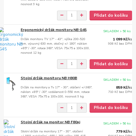
nosnost 9 kg
Přidat do košíku
Ergonomický držák monitoru NB G45
SKLADEM > 50 ks
Držák monitoru TV 17" - 43", výška 200-520
1 099 Kč
/
ks
mm, výsuvný 630 mm, otočný +/- 180°, náklon
908 Kč
bez DPH
+85° / -30°, rotace 360°, VESA 75x75 a 100x100,
nosnost 12 kg
Přidat do košíku
Stolní držák monitoru NB H80B
SKLADEM > 50 ks
Držák na monitory a Tv 17" - 30", otáčení +/-360°,
859 Kč
/
ks
náklon +85° / -30°, vzdálenost 0-550 mm, rotace
710 Kč
bez DPH
360°, VESA 75x75 a 100x100, nosnost 9 kg
Přidat do košíku
Stolní držák na monitor NB F80xj
SKLADEM > 50 ks
Stolní držák na monitory 17" - 30", otáčení
779 Kč
/
ks
+/-180°, naklápění +85° / -30°, výška 155-415
644 Kč
bez DPH