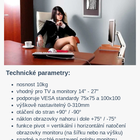
Technické parametry:
nosnost 10kg
vhodný pro TV a monitory 14" - 27"
podporuje VESA standardy 75x75 a 100x100
výškově nastavitelný 0-310mm
otáčení do stran +90° / -90°
náklon obrazovky nahoru i dole +75° / -75°
funkce pivot = vertikální i horizontální natočení
obrazovky monitoru (na šířku nebo na výšku)
snadné a rychlé nastavení polohy monitoru