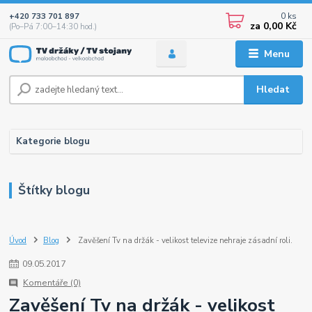
0
ks
+420 733 701 897
za
0,00 Kč
(Po–Pá 7:00–14:30 hod.)
Menu
Hledat
Kategorie blogu
Štítky blogu
Úvod
Blog
Zavěšení Tv na držák - velikost televize nehraje zásadní roli.
09
.
05
.
2017
Komentáře (0)
Zavěšení Tv na držák - velikost