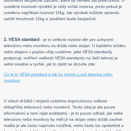
stonoveno bezpečné zatížení, které by nemělo být překročeno. U
uváděné nosnosti výrobků je vždy určitá rezerva, proto pokud je
uvedena například nosnost 15kg, tak výrobek můžete opravdu
zatížit hmotností 15kg a zavěšení bude bezpečné.
2. VESA standard
- je to velikost rozteče děr pro uchycení
televizoru nebo monitoru na držák nebo stojan. U každého držáku
nebo stojanu v popisu vždy uvádíme, jaké VESA standardy
podporují, ověření velikosti VESA standardu na Vaší televizi je
velmi snadné a rychlé, jak to zjistit se dozvíte zde:
Co je to VESA standard a jak ho zjistím u své televize nebo
monitoru
U všech držáků i stojanů uvádíme doporučenou velikost
úhlopříčky televizorů nebo monitorů. Tento údaj je ale pouze
informativní a není nijak podstatný - je to pouze odhad, jak velké
televizory nebo monitory by měli jít na stojan nebo držák zavěsit -
realita je ale často naprosto rozdílná, velmi často lze spolehlivě a