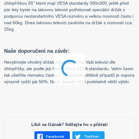
úhlopříčkou 65" které mají VESA standardy 300x300, ještě před
pár lety byste na takovou televizi potřebovali speciální držák s
podporou nestandartního VESA rozměru a velkou nosností často i
nad 60kg. Dnes takovou televizi zavěsíte na držák s nosností cca.
25kg.
Naše doporučení na závěr:
Nevybírejte vhodný držák nebo stojan na Vaši televizi dle
úhlopříčky, ale podle její hmotnosti a VESA standardu. Velmi často
tak ušetříte nemalou částku - v naprosté většině případů je úspora
výrazně vyšší jak 50%. Navíc budete mít i podstatně větší výběr.
Líbil se článek? Sdílejte ho s přáteli
Facebook
Twitter