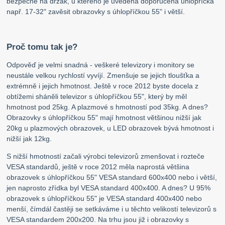
bezpečně na držák, u kterého je uvedena doporučená úhlopříčka
např. 17-32" zavěsit obrazovky s úhlopříčkou 55" i větší.
Proč tomu tak je?
Odpověď je velmi snadná - veškeré televizory i monitory se
neustále velkou rychlostí vyvíjí. Zmenšuje se jejich tloušťka a
extrémně i jejich hmotnost. Ještě v roce 2012 byste docela z
obtížemi sháněli televizor s úhlopříčkou 55", který by měl
hmotnost pod 25kg. A plazmové s hmotností pod 35kg. A dnes?
Obrazovky s úhlopříčkou 55" mají hmotnost většinou nižší jak
20kg u plazmových obrazovek, u LED obrazovek bývá hmotnost i
nižší jak 12kg.
S nižší hmotností začali výrobci televizorů zmenšovat i rozteče
VESA standardů, ještě v roce 2012 měla naprostá většina
obrazovek s úhlopříčkou 55" VESA standard 600x400 nebo i větší,
jen naprosto zřídka byl VESA standard 400x400. A dnes? U 95%
obrazovek s úhlopříčkou 55" je VESA standard 400x400 nebo
menší, čímdál častěji se setkáváme i u těchto velikostí televizorů s
VESA standardem 200x200. Na trhu jsou již i obrazovky s