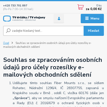
0
ks
+420 733 701 897
za
0,00 Kč
(Po–Pá 7:00–14:30 hod.)
Menu
Hledat
Úvod
Souhlas se zpracováním osobních údajů pro účely rozesílky e-
mailových obchodních sdělení
Souhlas se zpracováním osobních
údajů pro účely rozesílky e-
mailových obchodních sdělení
Udělujete tímto souhlas Fiber Mounts s.r.o., se sídlem
Rohatec, Nádražní 1296/4, IČ 28307755, zapsaná u
Krajského soudu v Brně , oddíl C, vložka 60176 (dále jen
„Správce“
), aby ve smyslu nařízení Evropského parlamentu
a Rady (EU) č. 2016/679 o ochraně fyzických osob v