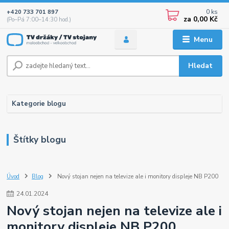
0
ks
+420 733 701 897
za
0,00 Kč
(Po–Pá 7:00–14:30 hod.)
Menu
Hledat
Kategorie blogu
Štítky blogu
Úvod
Blog
Nový stojan nejen na televize ale i monitory displeje NB P200
24
.
01
.
2024
Nový stojan nejen na televize ale i
monitory displeje NB P200