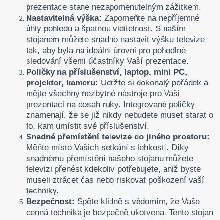
prezentace stane nezapomenutelným zážitkem.
Nastavitelná výška:
Zapomeňte na nepříjemné
úhly pohledu a špatnou viditelnost. S naším
stojanem můžete snadno nastavit výšku televize
tak, aby byla na ideální úrovni pro pohodlné
sledování všemi účastníky Vaší prezentace.
Poličky na příslušenství, laptop, mini PC,
projektor, kameru:
Udržte si dokonalý pořádek a
mějte všechny nezbytné nástroje pro Vaši
prezentaci na dosah ruky. Integrované poličky
znamenají, že se již nikdy nebudete muset starat o
to, kam umístit své příslušenství.
Snadné přemístění televize do jiného prostoru:
Měňte místo Vašich setkání s lehkostí. Díky
snadnému přemístění našeho stojanu můžete
televizi přenést kdekoliv potřebujete, aniž byste
museli ztrácet čas nebo riskovat poškození vaší
techniky.
Bezpečnost:
Spěte klidně s vědomím, že Vaše
cenná technika je bezpečně ukotvena. Tento stojan