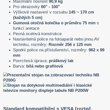
Maximální nosnost
90,9 kg
Pro obrazovky
60" - 100"
Výškové nastavení v rozsahu
145 ~ 170 cm
(každých 5 cm)
Gumová otočná kolečka o průměru 75 mm
s
funkcí aretace
Pevná ocelová konstrukce
Nastavitelná police na fotoaparát nebo jinou AV
techniku, rozměry:
Rozměr 256 x 125 mm
Spodní police na příslušenství, rozměry:
962 x 99
mm
Povrchová úprava:
práškový lak
Barva:
bílá nebo grafitová
Standard kompatibilní s VESA (rozteč