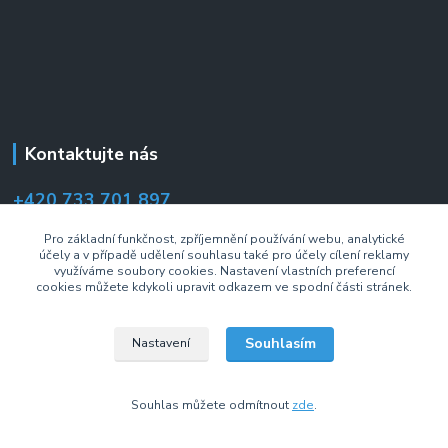
Kontaktujte nás
+420 733 701 897
(Po–Pá 7:00–14:30 hod.)
Pro základní funkčnost, zpříjemnění používání webu, analytické
účely a v případě udělení souhlasu také pro účely cílení reklamy
info@drzakyastolky.cz
využíváme soubory cookies. Nastavení vlastních preferencí
cookies můžete kdykoli upravit odkazem ve spodní části stránek.
Souhlasím
Nastavení
2008 © Fiber Mounts s.r.o. Všechna práva vyhrazena.
Souhlas můžete odmítnout
zde
.