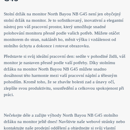
Stolní držák na monitor North Bayou NB G45 není jen obyčejný
stolní držák na monitor. Je to sofistikovaný, inovativní a elegantní
nástroj pro váš pracovní prostor, který umožňuje snadné
polohování monitoru přesně podle vašich potřeb. Můžete otáčet
monitorem do stran, naklánět ho, měnit výšku i vzdálenost od
stolního úchytu a dokonce i rotovat obrazovku.
Představte si svůj ideální pracovní den: sedíte v pohodlné židli, váš
monitor je nastaven přesně podle vaší potřeby. Díky stolnímu
držáku na monitor North Bayou NB G45 můžete snadno
dosáhnout této harmonie mezi vaší pracovní náplní a tělesným
pohodlím. Kromě toho, že se zbavíte bolesti zad a únavy očí,
zlepšíte svou produktivitu, soustředění a celkovou spokojenost při
práci.
Nečekejte déle a zažijte výhody North Bayou NB G45 stolního
držáku na monitor ještě dnes! Navštivte naše webové stránky nebo
kontaktujte naše prodejní oddělení a objednejte si svůj vlastní