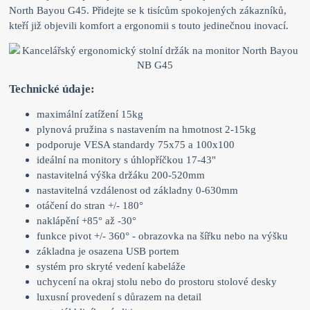
North Bayou G45. Přidejte se k tisícům spokojených zákazníků,
kteří již objevili komfort a ergonomii s touto jedinečnou inovací.
Technické údaje:
maximální zatížení 15kg
plynová pružina s nastavením na hmotnost 2-15kg
podporuje VESA standardy 75x75 a 100x100
ideální na monitory s úhlopříčkou 17-43"
nastavitelná výška držáku 200-520mm
nastavitelná vzdálenost od základny 0-630mm
otáčení do stran +/- 180°
naklápění +85° až -30°
funkce pivot +/- 360° - obrazovka na šířku nebo na výšku
základna je osazena USB portem
systém pro skryté vedení kabeláže
uchycení na okraj stolu nebo do prostoru stolové desky
luxusní provedení s důrazem na detail