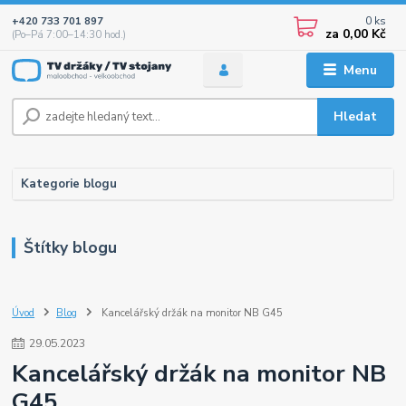
0
ks
+420 733 701 897
za
0,00 Kč
(Po–Pá 7:00–14:30 hod.)
Menu
Hledat
Kategorie blogu
Štítky blogu
Úvod
Blog
Kancelářský držák na monitor NB G45
29
.
05
.
2023
Kancelářský držák na monitor NB
G45