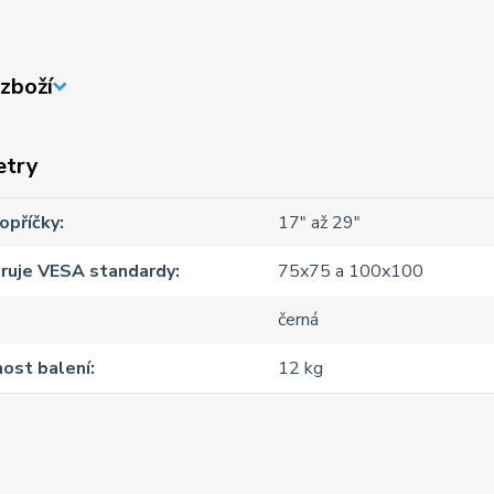
zboží
etry
opříčky
17" až 29"
ruje VESA standardy
75x75 a 100x100
černá
ost balení
12 kg