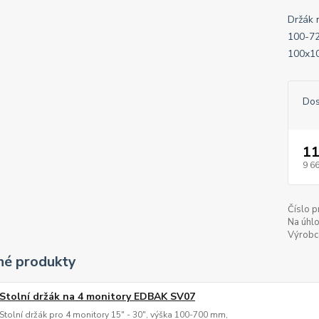
Držák 
100-72
100x10
Dos
11
9 6
Číslo p
Na úhlo
Výrobc
é produkty
Stolní držák na 4 monitory EDBAK SV07
Stolní držák pro 4 monitory 15" - 30", výška 100-700 mm,