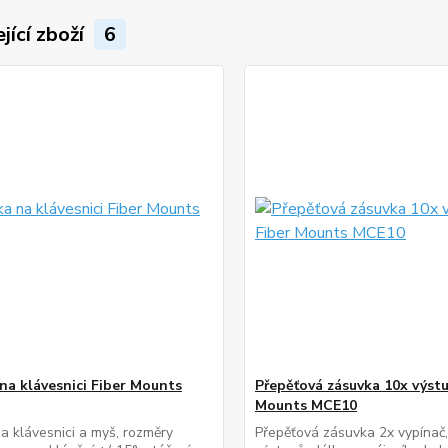
jící zboží
6
 na klávesnici Fiber Mounts
Přepěťová zásuvka 10x výstu
Mounts MCE10
na klávesnici a myš, rozměry
Přepěťová zásuvka 2x vypínač