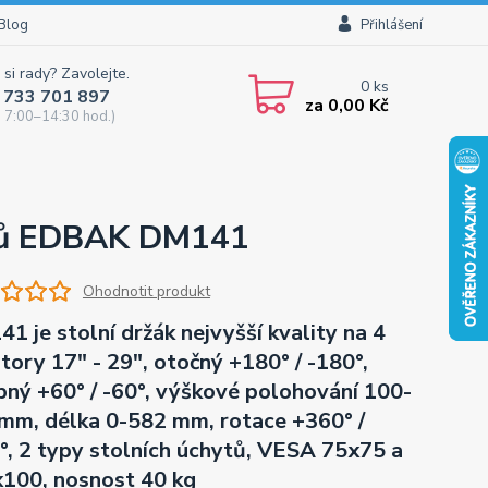
Blog
Přihlášení
 si rady? Zavolejte.
0
ks
 733 701 897
za
0,00 Kč
 7:00–14:30 hod.)
torů EDBAK DM141
Ohodnotit produkt
1 je stolní držák nejvyšší kvality na 4
tory 17" - 29", otočný +180° / -180°,
pný +60° / -60°, výškové polohování 100-
mm, délka 0-582 mm, rotace +360° /
°, 2 typy stolních úchytů, VESA 75x75 a
100, nosnost 40 kg