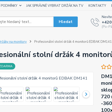
 PODMÍNKY
JAK SPRÁVNĚ VYBRAT DRŽÁK NA TV
KONTAKTY
Nevíte
Hledat
+420
(Po–Pá
ržáky na monitory
Profesionální stolní držák 4 monitorů EDBAK DM141
esionální stolní držák 4 moni
 ZDARMA
DM14
moni
sklo
720 
-360
100x