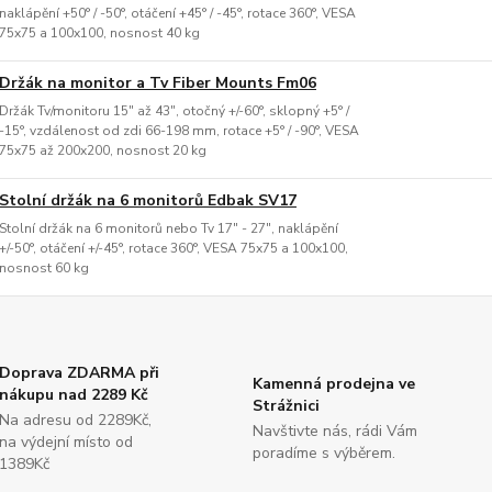
naklápění +50° / -50°, otáčení +45° / -45°, rotace 360°, VESA
75x75 a 100x100, nosnost 40 kg
Držák na monitor a Tv Fiber Mounts Fm06
Držák Tv/monitoru 15" až 43", otočný +/-60°, sklopný +5° /
-15°, vzdálenost od zdi 66-198 mm, rotace +5° / -90°, VESA
75x75 až 200x200, nosnost 20 kg
Stolní držák na 6 monitorů Edbak SV17
Stolní držák na 6 monitorů nebo Tv 17" - 27", naklápění
+/-50°, otáčení +/-45°, rotace 360°, VESA 75x75 a 100x100,
nosnost 60 kg
Doprava ZDARMA při
Kamenná prodejna ve
nákupu nad 2289 Kč
Strážnici
Na adresu od 2289Kč,
Navštivte nás, rádi Vám
na výdejní místo od
poradíme s výběrem.
1389Kč