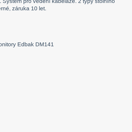
t. Systém pro vedení kabeláže. 2 typy stolního
rné, záruka 10 let.