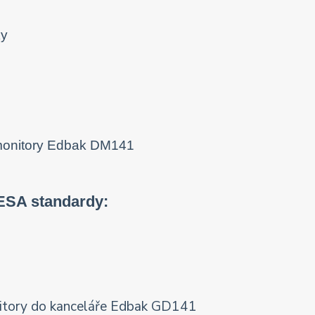
ky
ESA standardy: