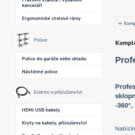
kanceláří
Ergonomické stolové rámy
Kompl
Police:
Komple
Prof
Police do garáže nebo skladu
Nástěnné police
Profes
Elektro a příslušenství:
sklopn
-360°,
HDMi USB kabely
Kryty na kabely, příslušenství
Nabízím