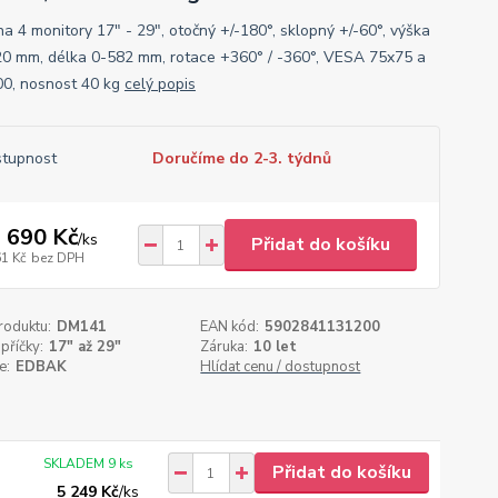
na 4 monitory 17" - 29", otočný +/-180°, sklopný +/-60°, výška
0 mm, délka 0-582 mm, rotace +360° / -360°, VESA 75x75 a
0, nosnost 40 kg
celý popis
tupnost
Doručíme do 2-3. týdnů
 690 Kč
/
ks
Přidat do košíku
61 Kč
bez DPH
roduktu:
DM141
EAN kód:
5902841131200
příčky:
17" až 29"
Záruka:
10 let
e:
EDBAK
Hlídat cenu / dostupnost
SKLADEM 9 ks
Přidat do košíku
5 249 Kč
/
ks