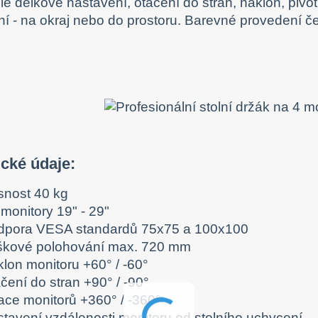
lé délkové nastavení, otáčení do stran, náklon, pivo
í - na okraj nebo do prostoru. Barevné provedení če
ické údaje:
snost 40 kg
monitory 19" - 29"
dpora VESA standardů 75x75 a 100x100
škové polohování max. 720 mm
klon monitoru +60° / -60°
čení do stran +90° / -90°
tace monitorů +360° / -360°
stavení vzdálenosti monitoru od stolního uchycení