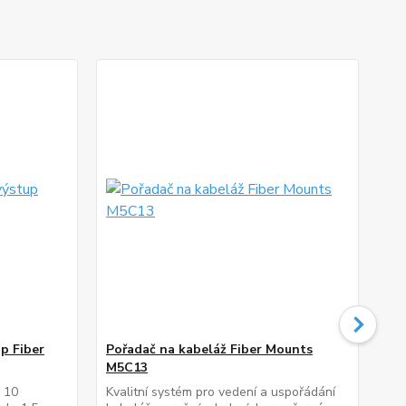
p Fiber
Pořadač na kabeláž Fiber Mounts
Or
M5C13
Mo
, 10
Kvalitní systém pro vedení a uspořádání
Spe