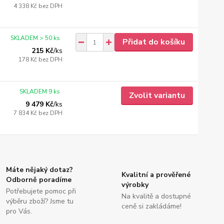
4 338 Kč
bez DPH
SKLADEM > 50 ks
Přidat do košíku
215 Kč
/
ks
178 Kč
bez DPH
SKLADEM 9 ks
Zvolit variantu
9 479 Kč
/
ks
7 834 Kč
bez DPH
Máte nějaký dotaz?
Kvalitní a prověřené
Odborně poradíme
výrobky
Potřebujete pomoc při
Na kvalitě a dostupné
výběru zboží? Jsme tu
ceně si zakládáme!
pro Vás.