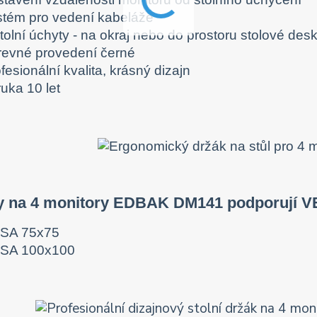
stém pro vedení kabeláže
tolní úchyty - na okraj nebo do prostoru stolové des
revné provedení černé
fesionální kvalita, krásný dizajn
uka 10 let
y na 4 monitory EDBAK DM141 podporují V
SA 75x75
SA 100x100