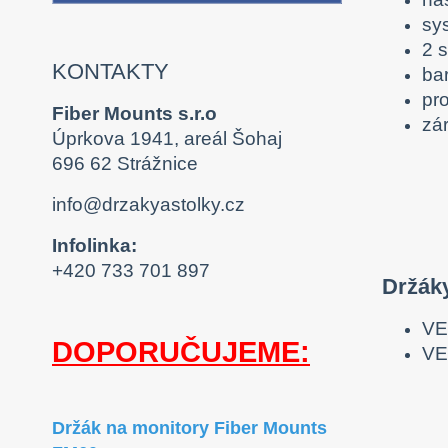
sy
2 s
KONTAKTY
ba
pro
Fiber Mounts s.r.o
zár
Úprkova 1941, areál Šohaj
696 62 Strážnice
info@drzakyastolky.cz
Infolinka:
+420 733 701 897
Držák
VE
DOPORUČUJEME:
VE
Držák na monitory Fiber Mounts