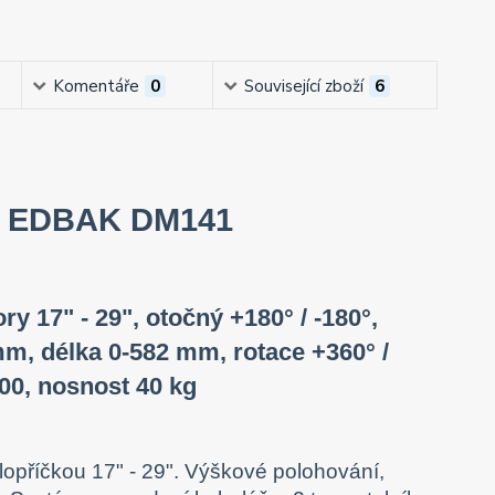
Komentáře
0
Související zboží
6
orů EDBAK DM141
y 17" - 29", otočný +180° / -180°,
mm, délka 0-582 mm, rotace +360° /
00, nosnost 40 kg
opříčkou 17" - 29". Výškové polohování,