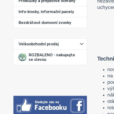
nezávis
Prodlužky a přepěťové ochrany
uchycen
Info-kiosky, informační panely
Bezdrátové domovní zvonky
Velkoobchodní prodej
ROZBALENO - nakupujte
Techn
se slevou
no
na 
po
vý
ná
otá
ro
na